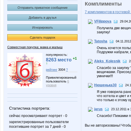
Комплименты
Отправить приватное сообщение
7 комплиментов в гостевой 
Добавить в друзья
VFilippova
29.04.2
Игнорировать
Получила две вещич
закупку!
Сделать подарок
Tatosha
04.11.2012
Совместная покупка: мама и малыш
Очень хочется поль
Подружки набрали, в
популярность:
+1
8263 место
Aleks_Kolesnik
2
↑
Спасибо за закупку
рейтинг
3004
?
вещичками. Присоед
умнички!!!
Привилегированный
пользователь
6
Нюшенька30
уровня
24.
Я уже говорила ране
что хотела и цвет и
что только к этому ор
Статистика портрета:
jarus
23.12.2011 в 
сейчас просматривают портрет - 0
Спасибо! Пижамки пр
зарегистрированные пользователи
Вы не авторизованы! Чтоб
посетившие портрет за 7 дней - 0